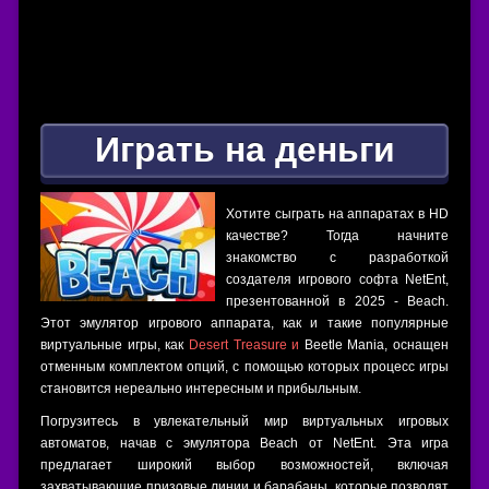
Играть на деньги
Хотите сыграть на аппаратах в HD
качестве? Тогда начните
знакомство с разработкой
создателя игрового софта NetEnt,
презентованной в 2025 - Beach.
Этот эмулятор игрового аппарата, как и такие популярные
виртуальные игры, как
Desert Treasure и
Beetle Mania, оснащен
отменным комплектом опций, с помощью которых процесс игры
становится нереально интересным и прибыльным.
Погрузитесь в увлекательный мир виртуальных игровых
автоматов, начав с эмулятора Beach от NetEnt. Эта игра
предлагает широкий выбор возможностей, включая
захватывающие призовые линии и барабаны, которые позволят