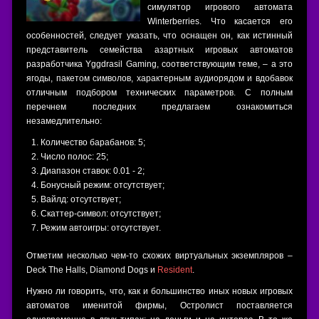
симулятор игрового автомата
Winterberries. Что касается его
особенностей, следует указать, что оснащен он, как истинный
представитель семейства азартных игровых автоматов
разработчика Yggdrasil Gaming, соответствующим теме, – а это
ягоды, пакетом символов, характерным аудиорядом и вдобавок
отличным подбором технических параметров. С полным
перечнем последних предлагаем ознакомиться
незамедлительно:
Количество барабанов: 5;
Число полос: 25;
Диапазон ставок: 0.01 - 2;
Бонусный режим: отсутствует;
Вайлд: отсутствует;
Скаттер-символ: отсутствует;
Режим автоигры: отсутствует.
Отметим несколько чем-то схожих виртуальных экземпляров –
Deck The Halls, Diamond Dogs и
Resident
.
Нужно ли говорить, что, как и большинство иных новых игровых
автоматов именитой фирмы, Остролист поставляется